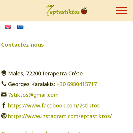
Contactez-nous
Males, 72200 Ιerapetra Crète

Georges Karalakis:
+30 6980415717

7stiktos@gmail.com

https://www.facebook.com/7stiktos

https://www.instagram.com/eptastiktos/
